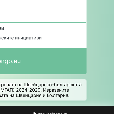
ри
нските инициативи
ongo.eu
крепата на Швейцарско-българската
(МГАП) 2024-2029. Изразените
вата на Швейцария и България.