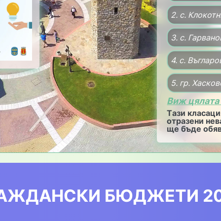
2. с. Клокот
3. с. Гарвано
4. с. Въгларо
5. гр. Хасков
Виж цялата
Tази класация
отразени нев
ще бъде обяв
АЖДАНСКИ БЮДЖЕТИ 2