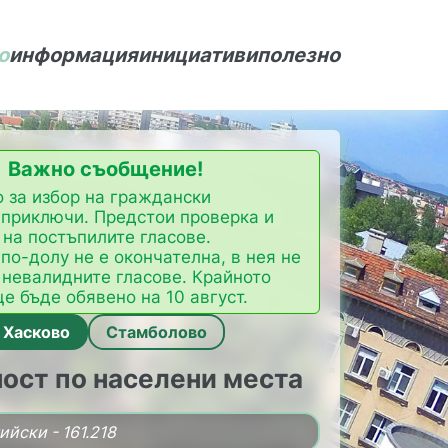
о
информация
инициативи
полезно
Важно съобщение!
 за избор на граждански
 приключи. Предстои проверка и
на постъпилите гласове.
по-долу не е окончателна, в нея не
 невалидните гласове. Крайното
е бъде обявено на 10 август.
Хасково
Стамболово
ост по населени места
ийски - 161.218