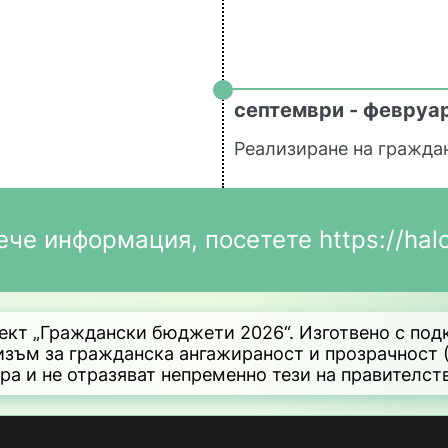
септември - февруа
Реализиране на гражда
ече информация, посетете
https://hal
оект „Граждански бюджети 2026“. Изготвено с под
изъм за гражданска ангажираност и прозрачност 
ора и не отразяват непременно тези на правителст