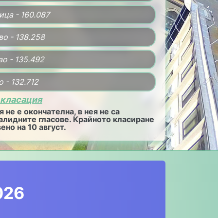
ница - 160.087
во - 138.258
во - 135.492
о - 132.712
 класация
 не е окончателна, в нея не са
алидните гласове. Крайното класиране
ено на 10 август.
026