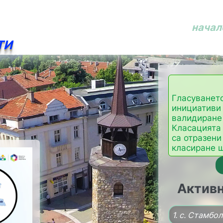
начал
ТИ
Гласуването
инициативи
валидиране 
Класацията 
са отразени
класиране щ
Активн
1. с. Стамбол